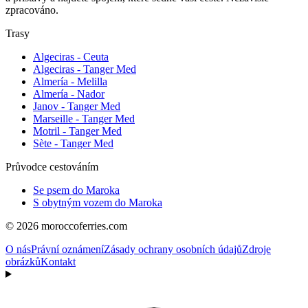
zpracováno.
Trasy
Algeciras - Ceuta
Algeciras - Tanger Med
Almería - Melilla
Almería - Nador
Janov - Tanger Med
Marseille - Tanger Med
Motril - Tanger Med
Sète - Tanger Med
Průvodce cestováním
Se psem do Maroka
S obytným vozem do Maroka
© 2026 moroccoferries.com
O nás
Právní oznámení
Zásady ochrany osobních údajů
Zdroje
obrázků
Kontakt