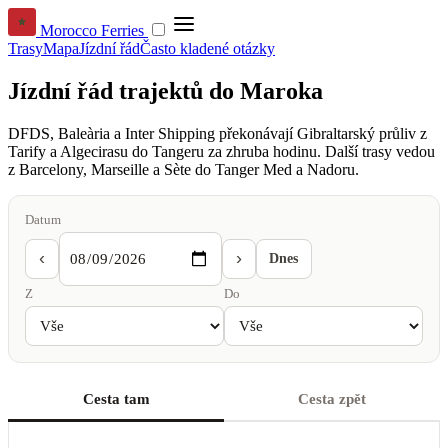
Morocco Ferries
Trasy
Mapa
Jízdní řád
Často kladené otázky
Jízdní řád trajektů do Maroka
DFDS, Baleària a Inter Shipping překonávají Gibraltarský průliv z
Tarify a Algecirasu do Tangeru za zhruba hodinu. Další trasy vedou
z Barcelony, Marseille a Sète do Tanger Med a Nadoru.
Datum
‹
›
Dnes
Z
Do
Cesta tam
Cesta zpět