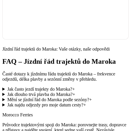
Jízdní řád trajektů do Maroka: Vaše otázky, naše odpovědi
FAQ – Jízdní řád trajektů do Maroka
Časté dotazy k jízdnímu řádu trajektů do Maroka – frekvence
odjezdů, délka plavby a sezónní změny v přehledu.
Jak často jezdí trajekty do Maroka?
+
Jak dlouho trvá plavba do Maroka?
+
Mění se jízdní řád do Maroka podle sezóny?
+
Jak najdu odjezdy pro moje datum cesty?
+
Morocco Ferries
Průvodce trajektovými spoji do Maroka: porovnejte trasy, dopravce
a přístavy a najděte spojení, které sedne vaší cestě. Nezávisle