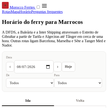
Morocco Ferries
Rotas
Mapa
Horário
Perguntas frequentes
Horário do ferry para Marrocos
A DFDS, a Baleària e a Inter Shipping atravessam o Estreito de
Gibraltar a partir de Tarifa e Algeciras até Tânger em cerca de uma
hora. Outras rotas ligam Barcelona, Marselha e Sète a Tanger Med e
Nador.
Data
‹
›
Hoje
De
Para
Ida
Volta