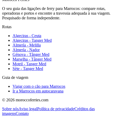
O seu guia das ligações de ferry para Marrocos: compare rotas,
operadoras e portos e encontre a travessia adequada à sua viagem.
Pesquisado de forma independente.
Rotas
Algeciras - Ceuta
Algeciras - Tanger Med
Almería - Melilla
Almería - Nador
Génova - Tânger Med
Marselha - Tânger Med
Motril - Tanger Med
Sète - Tanger Med
Guia de viagem
Viajar com o cão para Marrocos
Ir a Marrocos em autocaravana
© 2026 moroccoferries.com
Sobre nós
Aviso legal
Política de privacidade
Créditos das
imagens
Contato